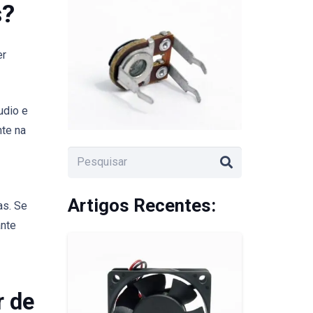
s?
er
udio e
nte na
Artigos Recentes:
as. Se
ante
r de