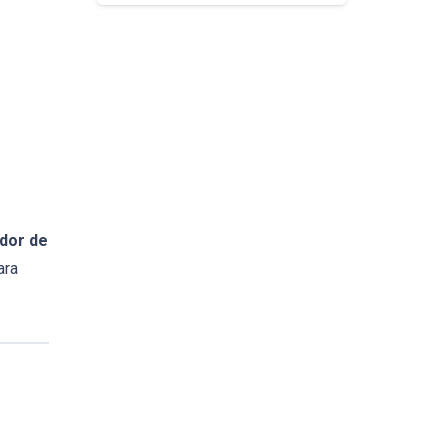
idor de
ara