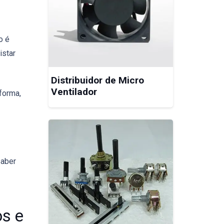
o é
istar
Distribuidor de Micro
Ventilador
forma,
saber
os e