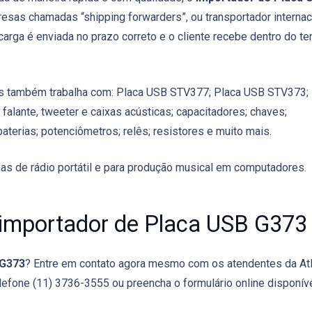
resas chamadas “shipping forwarders”, ou transportador internac
arga é enviada no prazo correto e o cliente recebe dentro do t
las também trabalha com: Placa USB STV377; Placa USB STV373;
 falante, tweeter e caixas acústicas; capacitadores; chaves;
aterias; potenciômetros; relês; resistores e muito mais.
mas de rádio portátil e para produção musical em computadores.
importador de Placa USB G373
 G373
? Entre em contato agora mesmo com os atendentes da Atl
lefone (11) 3736-3555 ou preencha o formulário online disponív