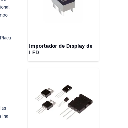
ional.
empo
 Placa
Importador de Display de
LED
las
el na