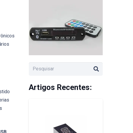
a
rônicos
ários
Artigos Recentes:
stido
erias
s
USB