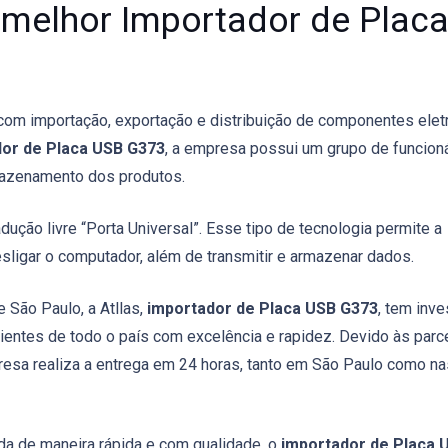
o melhor Importador de Plac
 com importação, exportação e distribuição de componentes elet
or de Placa USB G373
, a empresa possui um grupo de funcion
rmazenamento dos produtos.
adução livre “Porta Universal”. Esse tipo de tecnologia permite a
ligar o computador, além de transmitir e armazenar dados.
e São Paulo, a Atllas,
importador de Placa USB G373
, tem inve
lientes de todo o país com excelência e rapidez. Devido às parc
resa realiza a entrega em 24 horas, tanto em São Paulo como na
da de maneira rápida e com qualidade, o
importador de Placa 